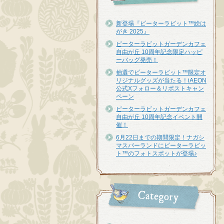
新登場『ピーターラビット™︎絵は
がき 2025』
ピーターラビットガーデンカフェ
自由が丘 10周年記念限定ハッピ
ーバッグ発売！
抽選でピーターラビット™限定オ
リジナルグッズが当たる！iAEON
公式Xフォロー＆リポストキャン
ペーン
ピーターラビットガーデンカフェ
自由が丘 10周年記念イベント開
催！
6月22日までの期間限定！ナガシ
マスパーランドにピーターラビッ
ト™のフォトスポットが登場♪