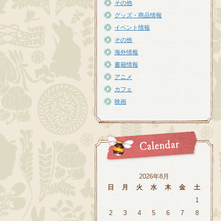
その他
グッズ・商品情報
イベント情報
その他
海外情報
書籍情報
アニメ
カフェ
映画
2026年8月
日
月
火
水
木
金
土
1
2
3
4
5
6
7
8