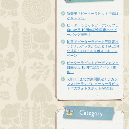
新登場『ピーターラビット™︎絵は
がき 2025』
ピーターラビットガーデンカフェ
自由が丘 10周年記念限定ハッピ
ーバッグ発売！
抽選でピーターラビット™限定オ
リジナルグッズが当たる！iAEON
公式Xフォロー＆リポストキャン
ペーン
ピーターラビットガーデンカフェ
自由が丘 10周年記念イベント開
催！
6月22日までの期間限定！ナガシ
マスパーランドにピーターラビッ
ト™のフォトスポットが登場♪