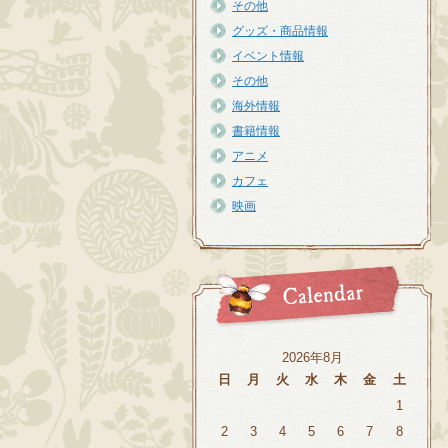
その他
グッズ・商品情報
イベント情報
その他
海外情報
書籍情報
アニメ
カフェ
映画
2026年8月
日
月
火
水
木
金
土
1
2
3
4
5
6
7
8