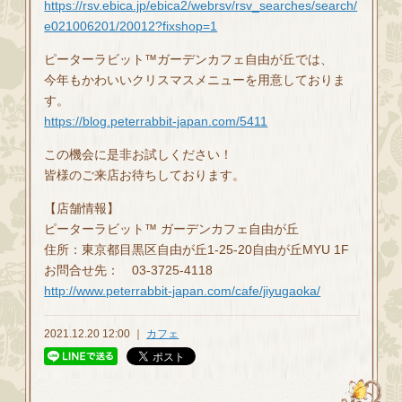
https://rsv.ebica.jp/ebica2/webrsv/rsv_searches/search/
e021006201/20012?fixshop=1
ピーターラビット™ガーデンカフェ自由が丘では、
今年もかわいいクリスマスメニューを用意しておりま
す。
https://blog.peterrabbit-japan.com/5411
この機会に是非お試しください！
皆様のご来店お待ちしております。
【店舗情報】
ピーターラビット™ ガーデンカフェ自由が丘
住所：東京都目黒区自由が丘1-25-20自由が丘MYU 1F
お問合せ先： 03-3725-4118
http://www.peterrabbit-japan.com/cafe/jiyugaoka/
2021.12.20 12:00 ｜
カフェ