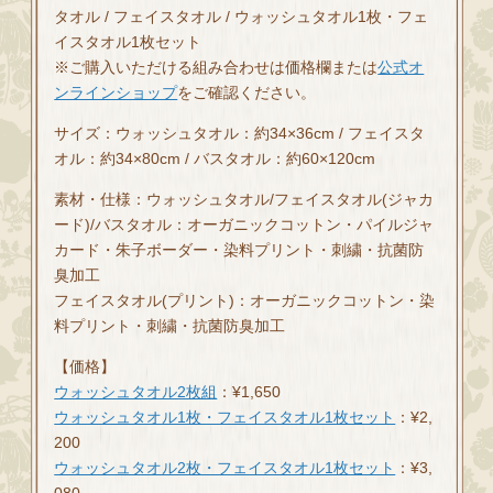
タオル / フェイスタオル / ウォッシュタオル1枚・フェ
イスタオル1枚セット
※ご購入いただける組み合わせは価格欄または
公式オ
ンラインショップ
をご確認ください。
サイズ：ウォッシュタオル：約34×36cm / フェイスタ
オル：約34×80cm / バスタオル：約60×120cm
素材・仕様：ウォッシュタオル/フェイスタオル(ジャカ
ード)/バスタオル：オーガニックコットン・パイルジャ
カード・朱子ボーダー・染料プリント・刺繍・抗菌防
臭加工
フェイスタオル(プリント)：オーガニックコットン・染
料プリント・刺繍・抗菌防臭加工
【価格】
ウォッシュタオル2枚組
：¥1,650
ウォッシュタオル1枚・フェイスタオル1枚セット
：¥2,
200
ウォッシュタオル2枚・フェイスタオル1枚セット
：¥3,
080