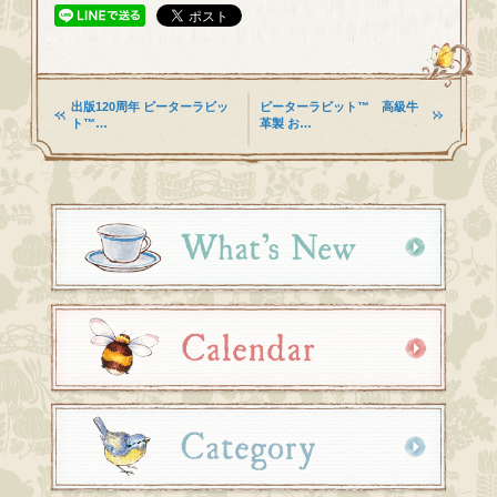
出版120周年 ピーターラビッ
ピーターラビット™ 高級牛
ト™…
革製 お…