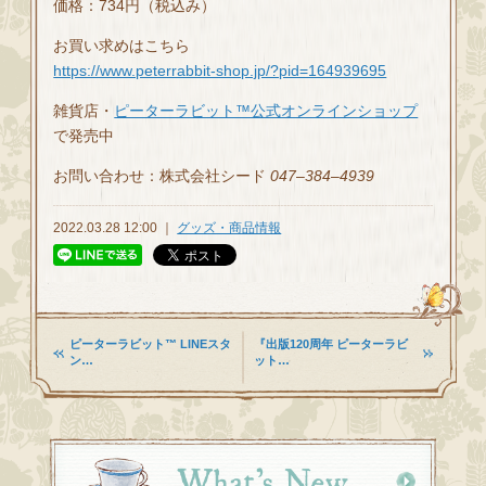
価格：734円（税込み）
お買い求めはこちら
https://www.peterrabbit-shop.jp/?pid=164939695
雑貨店・
ピーターラビット™公式オンラインショップ
で発売中
お問い合わせ：株式会社シード
047
–
384
–
4939
2022.03.28 12:00 ｜
グッズ・商品情報
ピーターラビット™ LINEスタ
『出版120周年 ピーターラビ
ン…
ット…