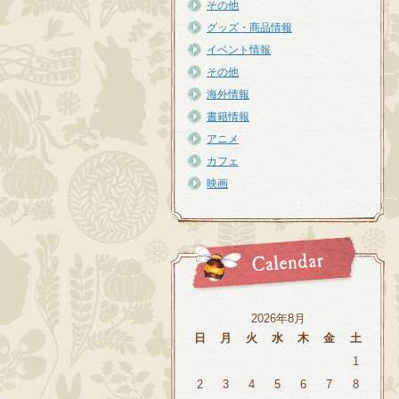
その他
グッズ・商品情報
イベント情報
その他
海外情報
書籍情報
アニメ
カフェ
映画
2026年8月
日
月
火
水
木
金
土
1
2
3
4
5
6
7
8