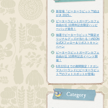
新登場『ピーターラビット™︎絵は
がき 2025』
ピーターラビットガーデンカフェ
自由が丘 10周年記念限定ハッピ
ーバッグ発売！
抽選でピーターラビット™限定オ
リジナルグッズが当たる！iAEON
公式Xフォロー＆リポストキャン
ペーン
ピーターラビットガーデンカフェ
自由が丘 10周年記念イベント開
催！
6月22日までの期間限定！ナガシ
マスパーランドにピーターラビッ
ト™のフォトスポットが登場♪