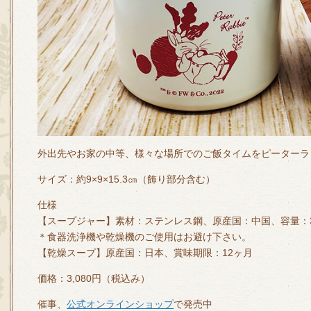
外出先やお家の中等、様々な場所でのご飯タイムをピーターラ
サイズ：約9×9×15.3㎝（飾り部分含む）
仕様
【スープジャー】素材：ステンレス鋼、原産国：中国、容量：33
＊食器洗浄機や乾燥機のご使用はお避け下さい。
【乾燥スープ】原産国：日本、賞味期限：12ヶ月
価格：3,080円（税込み）
催事、
公式オンラインショップ
で発売中