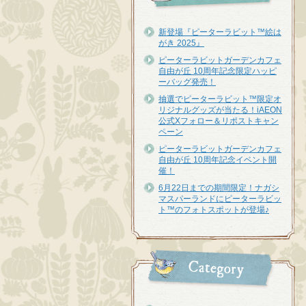
新登場『ピーターラビット™︎絵は
がき 2025』
ピーターラビットガーデンカフェ
自由が丘 10周年記念限定ハッピ
ーバッグ発売！
抽選でピーターラビット™限定オ
リジナルグッズが当たる！iAEON
公式Xフォロー＆リポストキャン
ペーン
ピーターラビットガーデンカフェ
自由が丘 10周年記念イベント開
催！
6月22日までの期間限定！ナガシ
マスパーランドにピーターラビッ
ト™のフォトスポットが登場♪