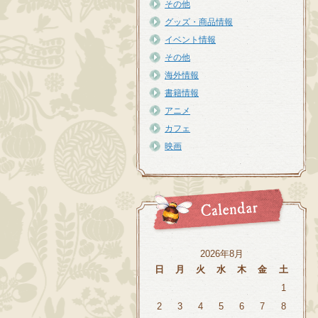
その他
グッズ・商品情報
イベント情報
その他
海外情報
書籍情報
アニメ
カフェ
映画
2026年8月
日
月
火
水
木
金
土
1
2
3
4
5
6
7
8