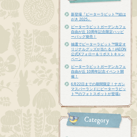
新登場『ピーターラビット™︎絵は
がき 2025』
ピーターラビットガーデンカフェ
自由が丘 10周年記念限定ハッピ
ーバッグ発売！
抽選でピーターラビット™限定オ
リジナルグッズが当たる！iAEON
公式Xフォロー＆リポストキャン
ペーン
ピーターラビットガーデンカフェ
自由が丘 10周年記念イベント開
催！
6月22日までの期間限定！ナガシ
マスパーランドにピーターラビッ
ト™のフォトスポットが登場♪