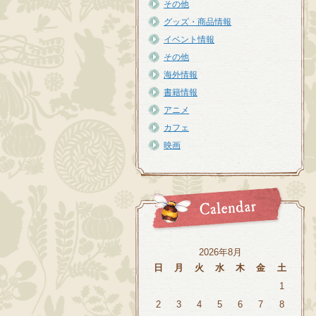
その他
グッズ・商品情報
イベント情報
その他
海外情報
書籍情報
アニメ
カフェ
映画
2026年8月
日
月
火
水
木
金
土
1
2
3
4
5
6
7
8