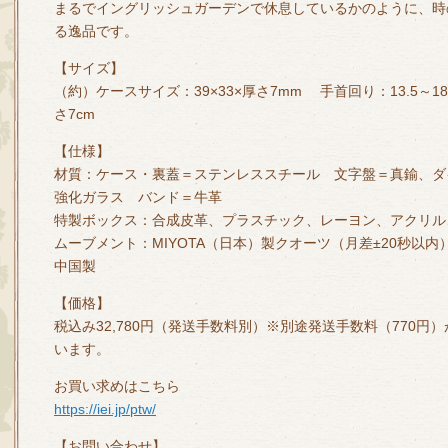
まるでイングリッシュガーデンで休息しているかのように、時
る逸品です。
【サイズ】
（約）ケースサイズ：39×33×厚さ7mm 手首回り：13.5～18
さ7cm
【仕様】
材質：ケース・裏蓋＝ステンレススチール 文字盤＝真鍮、ダ
強化ガラス バンド＝牛革
特製ボックス：合成皮革、プラスチック、レーヨン、アクリル
ムーブメント：MIYOTA（日本）製クオーツ（月差±20秒以内
中国製
【価格】
税込み32,780円（発送手数料別）※別途発送手数料（770
います。
お買い求めはこちら
https://iei.jp/ptw/
【お問い合わせ】