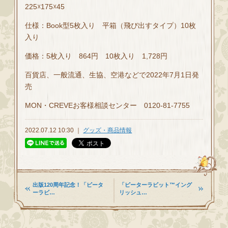
225☓175☓45
仕様：Book型5枚入り 平箱（飛び出すタイプ）10枚
入り
価格：5枚入り 864円 10枚入り 1,728円
百貨店、一般流通、生協、空港などで2022年7月1日発
売
MON・CREVEお客様相談センター 0120-81-7755
2022.07.12 10:30 ｜
グッズ・商品情報
出版120周年記念！「ピータ
「ピーターラビット™イング
ーラビ…
リッシュ…