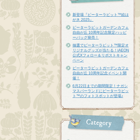
新登場『ピーターラビット™︎絵は
がき 2025』
ピーターラビットガーデンカフェ
自由が丘 10周年記念限定ハッピ
ーバッグ発売！
抽選でピーターラビット™限定オ
リジナルグッズが当たる！iAEON
公式Xフォロー＆リポストキャン
ペーン
ピーターラビットガーデンカフェ
自由が丘 10周年記念イベント開
催！
6月22日までの期間限定！ナガシ
マスパーランドにピーターラビッ
ト™のフォトスポットが登場♪