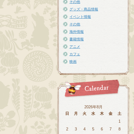
その他
グッズ・商品情報
イベント情報
その他
海外情報
書籍情報
アニメ
カフェ
映画
2026年8月
日
月
火
水
木
金
土
1
2
3
4
5
6
7
8