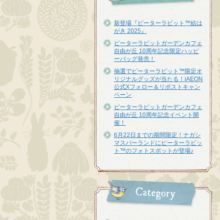
新登場『ピーターラビット™︎絵は
がき 2025』
ピーターラビットガーデンカフェ
自由が丘 10周年記念限定ハッピ
ーバッグ発売！
抽選でピーターラビット™限定オ
リジナルグッズが当たる！iAEON
公式Xフォロー＆リポストキャン
ペーン
ピーターラビットガーデンカフェ
自由が丘 10周年記念イベント開
催！
6月22日までの期間限定！ナガシ
マスパーランドにピーターラビッ
ト™のフォトスポットが登場♪