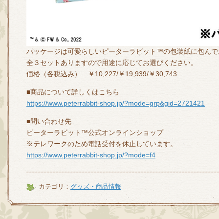
パッケージは可愛らしいピーターラビット™の包装紙に包んで
全３セットありますので用途に応じてお選びください。
価格（各税込み） ￥10,227/￥19,939/￥30,743
■商品について詳しくはこちら
https://www.peterrabbit-shop.jp/?mode=grp&gid=2721421
■問い合わせ先
ピーターラビット™公式オンラインショップ
※テレワークのため電話受付を休止しています。
https://www.peterrabbit-shop.jp/?mode=f4
カテゴリ：
グッズ・商品情報