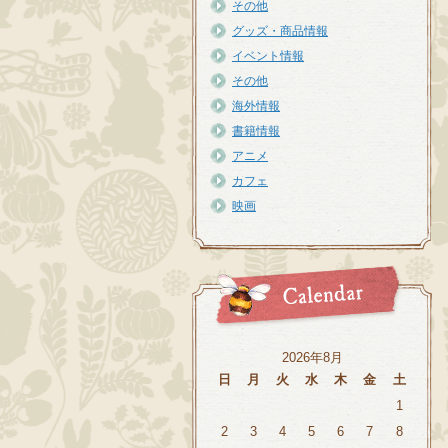
その他
グッズ・商品情報
イベント情報
その他
海外情報
書籍情報
アニメ
カフェ
映画
2026年8月
日
月
火
水
木
金
土
1
2
3
4
5
6
7
8