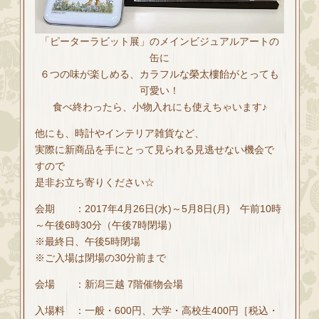
「ピーターラビット展」のメインビジュアルアートの
缶に
６つの味が楽しめる、カラフルな榮太樓飴がとっても
可愛い！
食べ終わったら、小物入れにも使えちゃいます♪
他にも、時計やインテリア雑貨など、
実際に新商品を手にとって見られる見逃せない機会で
すので
是非お立ち寄りください☆
会期 ：2017年4月26日(水)～5月8日(月) 午前10時
～午後6時30分（午後7時閉場）
※最終日、午後5時閉場
※ご入場は閉場の30分前まで
会場 ：新潟三越 7階催物会場
入場料 ：一般・600円、大学・高校生400円［税込・