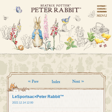
LeSportsac×Peter Rabbit™
2022.12.14 12:00