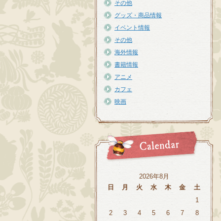
その他
グッズ・商品情報
イベント情報
その他
海外情報
書籍情報
アニメ
カフェ
映画
2026年8月
日
月
火
水
木
金
土
1
2
3
4
5
6
7
8