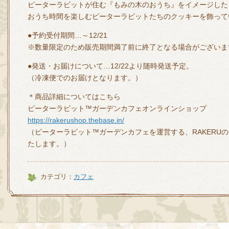
ピーターラビットが住む『もみの木のおうち』をイメージした
おうち時間を楽しむピーターラビットたちのクッキーを飾って
●予約受付期間…～12/21
※数量限定のため販売期間満了前に終了となる場合がございま
●発送・お届けについて…12/22より随時発送予定。
（冷凍便でのお届けとなります。）
＊商品詳細についてはこちら
ピーターラビット™ガーデンカフェオンラインショップ
https://rakerushop.thebase.in/
（ピーターラビット™ガーデンカフェを運営する、RAKERU
たします。）
カテゴリ：
カフェ