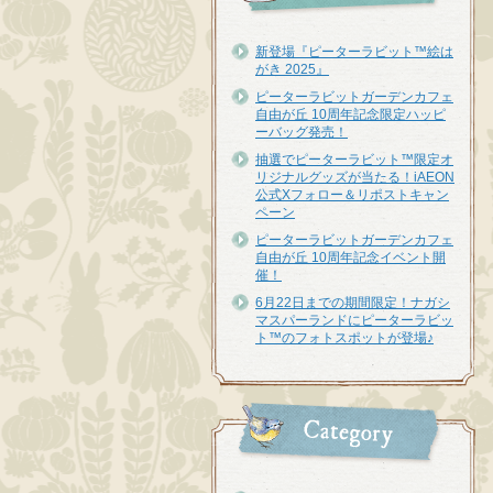
新登場『ピーターラビット™︎絵は
がき 2025』
ピーターラビットガーデンカフェ
自由が丘 10周年記念限定ハッピ
ーバッグ発売！
抽選でピーターラビット™限定オ
リジナルグッズが当たる！iAEON
公式Xフォロー＆リポストキャン
ペーン
ピーターラビットガーデンカフェ
自由が丘 10周年記念イベント開
催！
6月22日までの期間限定！ナガシ
マスパーランドにピーターラビッ
ト™のフォトスポットが登場♪