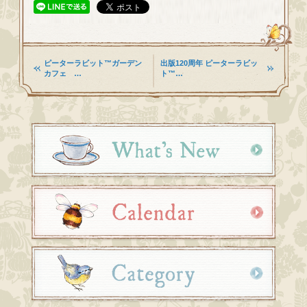
ピーターラビット™ガーデン
出版120周年 ピーターラビッ
カフェ …
ト™…