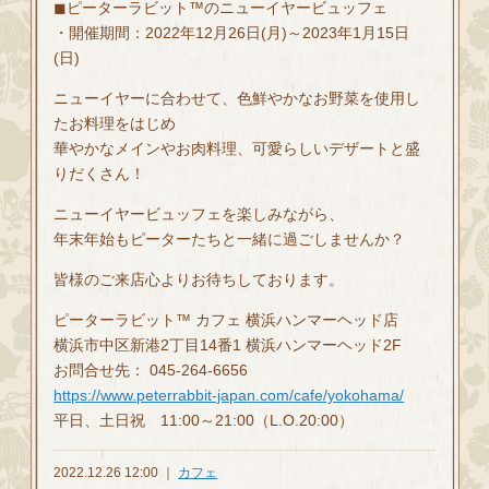
◼ピーターラビット™のニューイヤービュッフェ
・開催期間：2022年12月26日(月)～2023年1月15日
(日)
ニューイヤーに合わせて、色鮮やかなお野菜を使用し
たお料理をはじめ
華やかなメインやお肉料理、可愛らしいデザートと盛
りだくさん！
ニューイヤービュッフェを楽しみながら、
年末年始もピーターたちと一緒に過ごしませんか？
皆様のご来店心よりお待ちしております。
ピーターラビット™ カフェ 横浜ハンマーヘッド店
横浜市中区新港2丁目14番1 横浜ハンマーヘッド2F
お問合せ先： 045-264-6656
https://www.peterrabbit-japan.com/cafe/yokohama/
平日、土日祝 11:00～21:00（L.O.20:00）
2022.12.26 12:00 ｜
カフェ