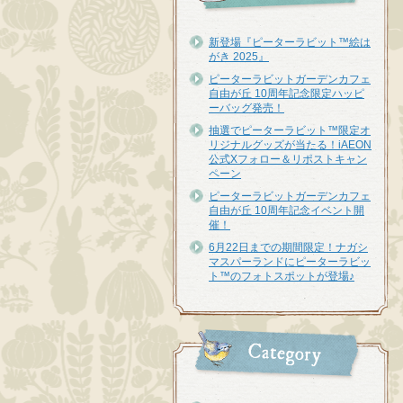
新登場『ピーターラビット™︎絵は
がき 2025』
ピーターラビットガーデンカフェ
自由が丘 10周年記念限定ハッピ
ーバッグ発売！
抽選でピーターラビット™限定オ
リジナルグッズが当たる！iAEON
公式Xフォロー＆リポストキャン
ペーン
ピーターラビットガーデンカフェ
自由が丘 10周年記念イベント開
催！
6月22日までの期間限定！ナガシ
マスパーランドにピーターラビッ
ト™のフォトスポットが登場♪