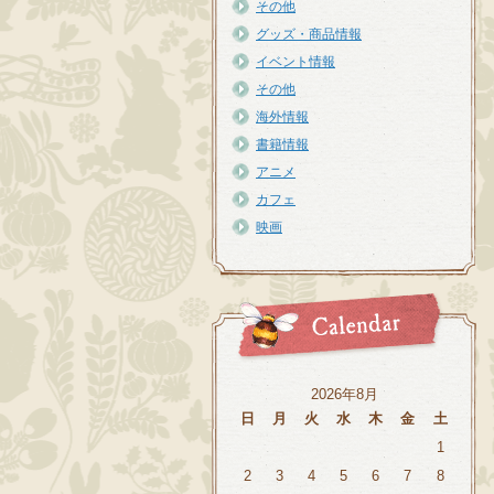
その他
グッズ・商品情報
イベント情報
その他
海外情報
書籍情報
アニメ
カフェ
映画
2026年8月
日
月
火
水
木
金
土
1
2
3
4
5
6
7
8