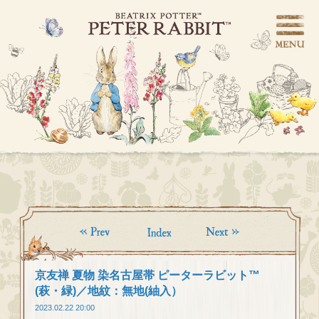
京友禅 夏物 染名古屋帯 ピーターラビット™
(萩・緑)／地紋：無地(紬入）
2023.02.22 20:00