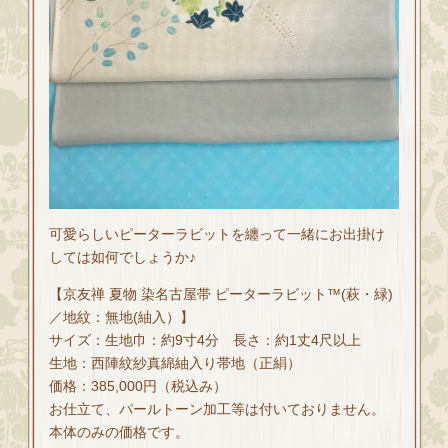
可愛らしいピーターラビットを纏って一緒にお出掛け
しては如何でしょうか♪
【京友禅 夏物 染名古屋帯 ピーターラビット™(萩・緑)
／地紋：無地(紬入）】
サイズ：生地巾：約9寸4分 長さ：約1丈4尺以上
生地：西陣紋紗真綿紬入り帯地（正絹）
価格：385,000円（税込み）
お仕立て、パールトーン加工等は付いておりません。
本体のみの価格です。