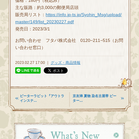
価格：180円（税込み）
主な販路：約3,000の郵便局店頭
販売局リスト：
https://info.jp-ts.jp/Syohin_Msg/upload/
master/149/list_20230227.pdf
発売日：2023/3/1
お問い合わせ フタバ株式会社 0120−211−515（お問
い合わせ窓口）
2023.02.27 17:00 ｜
グッズ・商品情報
ピーターラビット『アウトラ
京友禅 夏物 染名古屋帯 ピー
インステ…
ター…