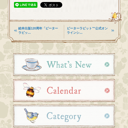
絵本出版120周年「ピーター
ピーターラビット™公式オン
ラビッ…
ラインシ…