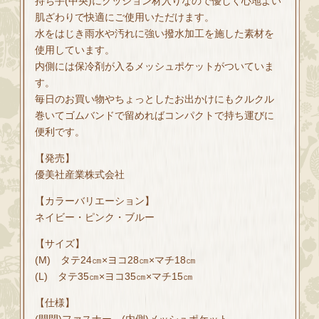
持ち手(中央)にクッション材入りなので優しく心地よい
肌ざわりで快適にご使用いただけます。
水をはじき雨水や汚れに強い撥水加工を施した素材を
使用しています。
内側には保冷剤が入るメッシュポケットがついていま
す。
毎日のお買い物やちょっとしたお出かけにもクルクル
巻いてゴムバンドで留めればコンパクトで持ち運びに
便利です。
【発売】
優美社産業株式会社
【カラーバリエーション】
ネイビー・ピンク・ブルー
【サイズ】
(M) タテ24㎝×ヨコ28㎝×マチ18㎝
(L) タテ35㎝×ヨコ35㎝×マチ15㎝
【仕様】
(開閉)ファスナー (内側)メッシュポケット