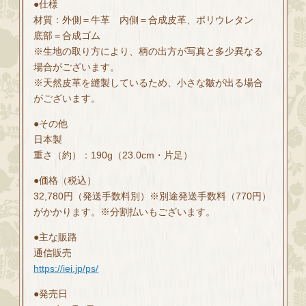
●仕様
材質：外側＝牛革 内側＝合成皮革、ポリウレタン
底部＝合成ゴム
※生地の取り方により、柄の出方が写真と多少異なる
場合がございます。
※天然皮革を縫製しているため、小さな皺が出る場合
がございます。
●その他
日本製
重さ（約）：190g（23.0cm・片足）
●価格（税込）
32,780円（発送手数料別）※別途発送手数料（770円）
がかかります。※分割払いもございます。
●主な販路
通信販売
https://iei.jp/ps/
●発売日