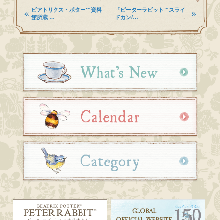
ビアトリクス・ポター™資料
「ピーターラビット™スライ
館所蔵 …
ドカン/…