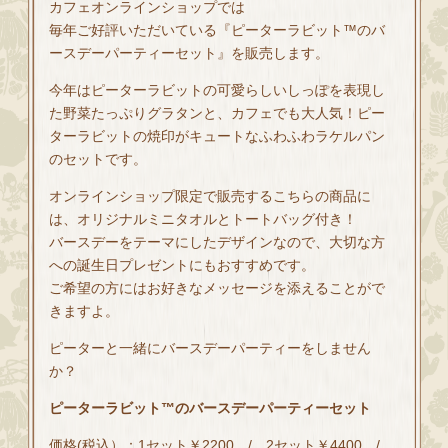
カフェオンラインショップでは
毎年ご好評いただいている『ピーターラビット™のバ
ースデーパーティーセット』を販売します。
今年はピーターラビットの可愛らしいしっぽを表現し
た野菜たっぷりグラタンと、カフェでも大人気！ピー
ターラビットの焼印がキュートなふわふわラケルパン
のセットです。
オンラインショップ限定で販売するこちらの商品に
は、オリジナルミニタオルとトートバッグ付き！
バースデーをテーマにしたデザインなので、大切な方
への誕生日プレゼントにもおすすめです。
ご希望の方にはお好きなメッセージを添えることがで
きますよ。
ピーターと一緒にバースデーパーティーをしません
か？
ピーターラビット™のバースデーパーティーセット
価格(税込）：1セット￥2200 / 2セット￥4400 /