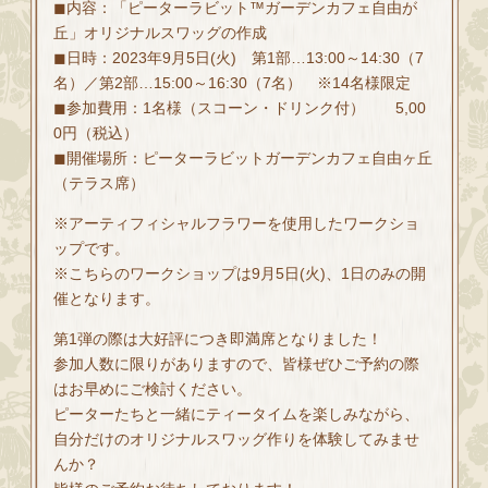
◼内容：「ピーターラビット™ガーデンカフェ自由が
丘」オリジナルスワッグの作成
◼日時：2023年9月5日(火) 第1部…13:00～14:30（7
名）／第2部…15:00～16:30（7名） ※14名様限定
◼参加費用：1名様（スコーン・ドリンク付） 5,00
0円（税込）
◼開催場所：ピーターラビットガーデンカフェ自由ヶ丘
（テラス席）
※アーティフィシャルフラワーを使用したワークショ
ップです。
※こちらのワークショップは9月5日(火)、1日のみの開
催となります。
第1弾の際は大好評につき即満席となりました！
参加人数に限りがありますので、皆様ぜひご予約の際
はお早めにご検討ください。
ピーターたちと一緒にティータイムを楽しみながら、
自分だけのオリジナルスワッグ作りを体験してみませ
んか？