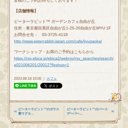
皆様のご予約お待ちしております！
【店舗情報】
ピーターラビット™ ガーデンカフェ自由が丘
住所：東京都目黒区自由が丘1-25-20自由が丘MYU 1F
お問合せ先： 03-3725-4118
http://www.peterrabbit-japan.com/cafe/jiyugaoka/
ワークショップ・お席のご予約はこちらから
https://rsv.ebica.jp/ebica2/webrsv/rsv_searches/search/
e021006201/20012?fixshop=1
2023.08.18 10:00 ｜
カフェ
ピーターラビット™のガラス
ピーターラビット™のバース
製マグカ…
デーパー…