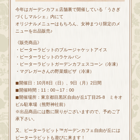
今年はガーデンカフェ店舗裏で開催している「うさぎ
づくしマルシェ」内にて
オリジナルメニューはもちろん、女神まつり限定のメ
ニューを出品販売♪
《販売商品》
・ピーターラビットのブルージャケットアイス
・ピーターラビットのラケルパン
・ピーターラビットガーデンカフェスコーン（冷凍）
・マグレガーさんの野菜畑ピザ（冷凍）
◼開催日：10月8日（日）、9日（月）2日間
◼開催時間：11：00～17：00
◼開催場所：東京都目黒区自由が丘1丁目25-8 ミキオ
ビル駐車場（熊野神社前）
※出品商品には数に限りがございますので、予めご了
承下さい。
又、ピーターラビット™ガーデンカフェ自由が丘には
ピーターラビットも遊びに来ます！