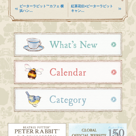
ピーターラビット™カフェ 横
紅茶花伝×ピーターラビット
浜ハン…
キャン…