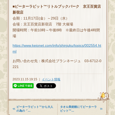
■ピーターラビット™リトルブックパーク 京王百貨店
新宿店
会期：11月17日(金）～29日（水）
会場：京王百貨店新宿店 7階 大催場
開場時間：午前10時～午後8時 ※最終日は午後4時閉
場
https://www.keionet.com/info/shinjuku/topics/002554.ht
ml
お問い合わせ先：株式会社ブランネージュ 03-6712-0
221
2023.11.15 19:15 ｜
イベント情報
ピーターラビット™から大人
タオル美術館にてピーターラ
の為の「…
ビット™…