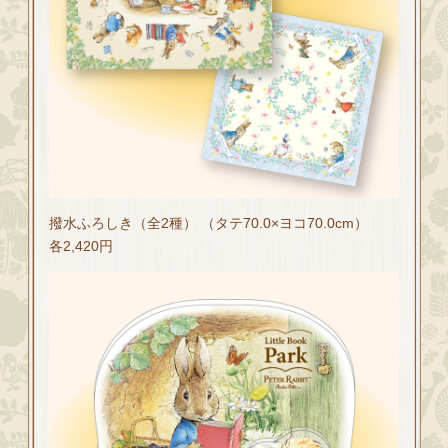
撥水ふろしき（全2種） （タテ70.0×ヨコ70.0cm）
各2,420円