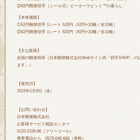
②82円郵便切手（シール式）ピーターラビット™の暮らし
【本体価格】
①52円郵便切手 1シート 520円（52円×10種／全10枚）
②82円郵便切手 1シート 820円（82円×10種／全10枚）
【主な販路】
全国の郵便局等（日本郵便株式会社Webサイト内「切手SHOP」
ます。）
【発売日】
2015年1月9日（金）
【お問い合わせ】
日本郵便株式会社
お客様サービス相談センター
0120-2328-86（フリーコール）
携帯電話から 0570-046-666（有料）