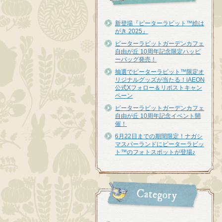
新登場『ピーターラビット™︎絵は
がき 2025』
ピーターラビットガーデンカフェ
自由が丘 10周年記念限定ハッピ
ーバッグ発売！
抽選でピーターラビット™限定オ
リジナルグッズが当たる！iAEON
公式Xフォロー＆リポストキャン
ペーン
ピーターラビットガーデンカフェ
自由が丘 10周年記念イベント開
催！
6月22日までの期間限定！ナガシ
マスパーランドにピーターラビッ
ト™のフォトスポットが登場♪