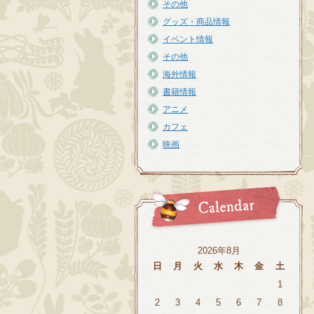
その他
グッズ・商品情報
イベント情報
その他
海外情報
書籍情報
アニメ
カフェ
映画
2026年8月
日
月
火
水
木
金
土
1
2
3
4
5
6
7
8