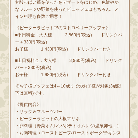
甘酸っぱい苺を使ったをデザートをはじめ、色鮮やか
なフルーツや野菜を使ったビュッフェはもちろん、メ
イン料理も多数ご用意！
《ピーターラビット™のストロベリーブッフェ》
■平日料金：大人様 2,860円(税込) ドリンクバ
ー＋330円(税込)
お子様 1,430円(税込) ドリンクバー付き
■土日祝料金：大人様 3,960円(税込) ドリンク
バー＋330円(税込)
お子様 1,980円(税込) ドリンクバー付き
※お子様ブッフェは4～10歳までのお子様が対象(3歳以
下は無料)です。
《提供内容》
・サラダ＆フルーツバー
・ピーターラビットの大根マリネ
・卵料理（野菜オムレツ/ポテトオムレツ/温泉卵他…）
・お肉料理（ローストビーフ/ローストポーク/チキンス