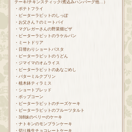
テーキ/チキンスティック/煮込みハンバーグ他…）
・ポテトフライ
・ピーターラビットのしっぽ
・お父さん？のミートパイ
・マグレガーさんの野菜畑ピザ
・ピーターラビットのラケルパン
・ミートドリア
・日替わりショートパスタ
・ピーターラビットのうどん
・ジマイマのオムライス
・ピーターラビットのあなごめし
・バターミルクプリン
・植木鉢ティラミス
・ショートブレッド
・ポップコーン
・ピーターラビットのチーズケーキ
・ピーターラビットのフルーツタルト
・3姉妹のベリーのケーキ
・ナトキンのモンブランケーキ
・切り株生チョコレートケーキ