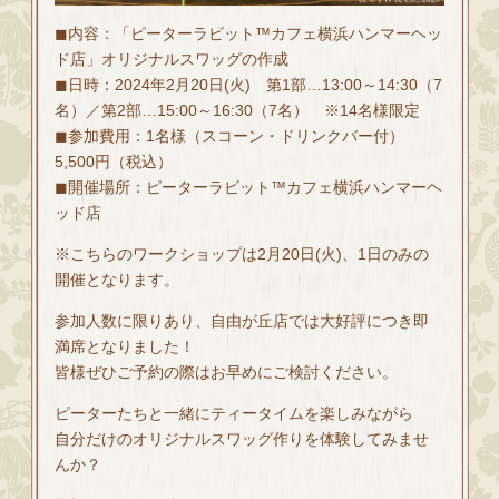
◼内容：「ピーターラビット™カフェ横浜ハンマーヘッ
ド店」オリジナルスワッグの作成
◼日時：2024年2月20日(火) 第1部…13:00～14:30（7
名）／第2部…15:00～16:30（7名） ※14名様限定
◼参加費用：1名様（スコーン・ドリンクバー付）
5,500円（税込）
◼開催場所：ピーターラビット™カフェ横浜ハンマーヘ
ッド店
※こちらのワークショップは2月20日(火)、1日のみの
開催となります。
参加人数に限りあり、自由が丘店では大好評につき即
満席となりました！
皆様ぜひご予約の際はお早めにご検討ください。
ピーターたちと一緒にティータイムを楽しみながら
自分だけのオリジナルスワッグ作りを体験してみませ
んか？