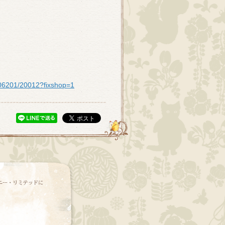
1006201/20012?fixshop=1