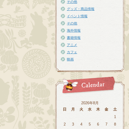
その他
グッズ・商品情報
イベント情報
その他
海外情報
書籍情報
アニメ
カフェ
映画
2026年8月
日
月
火
水
木
金
土
1
2
3
4
5
6
7
8