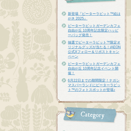
新登場『ピーターラビット™︎絵は
がき 2025』
ピーターラビットガーデンカフェ
自由が丘 10周年記念限定ハッピ
ーバッグ発売！
抽選でピーターラビット™限定オ
リジナルグッズが当たる！iAEON
公式Xフォロー＆リポストキャン
ペーン
ピーターラビットガーデンカフェ
自由が丘 10周年記念イベント開
催！
6月22日までの期間限定！ナガシ
マスパーランドにピーターラビッ
ト™のフォトスポットが登場♪