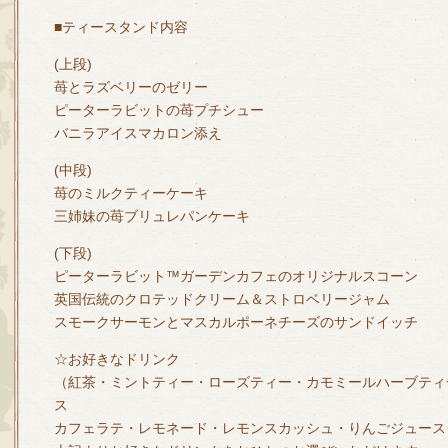
■ティースタンド内容
(上段)
苺とラズベリーのゼリー
ピーターラビットの苺プチシュー
バニラアイスマカロン添え
(中段)
苺のミルクティーケーキ
三姉妹の苺ブリュレパンケーキ
(下段)
ピーターラビット™ガーデンカフェのオリジナルスコーン
英国伝統のクロテッドクリーム＆ストロベリージャム
スモークサーモンとマスカルポーネチーズのサンドイッチ
☆お好きなドリンク
（紅茶・ミントティー・ローズティー・カモミールハーブティ
ス
カフェラテ・レモネード・レモンスカッシュ・りんごジュース