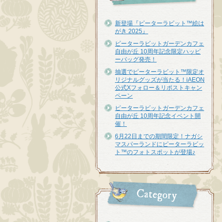
新登場『ピーターラビット™︎絵は
がき 2025』
ピーターラビットガーデンカフェ
自由が丘 10周年記念限定ハッピ
ーバッグ発売！
抽選でピーターラビット™限定オ
リジナルグッズが当たる！iAEON
公式Xフォロー＆リポストキャン
ペーン
ピーターラビットガーデンカフェ
自由が丘 10周年記念イベント開
催！
6月22日までの期間限定！ナガシ
マスパーランドにピーターラビッ
ト™のフォトスポットが登場♪