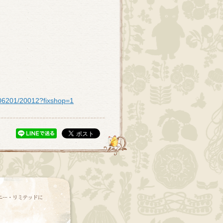
1006201/20012?fixshop=1