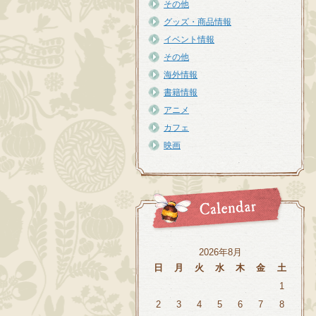
その他
グッズ・商品情報
イベント情報
その他
海外情報
書籍情報
アニメ
カフェ
映画
2026年8月
日
月
火
水
木
金
土
1
2
3
4
5
6
7
8