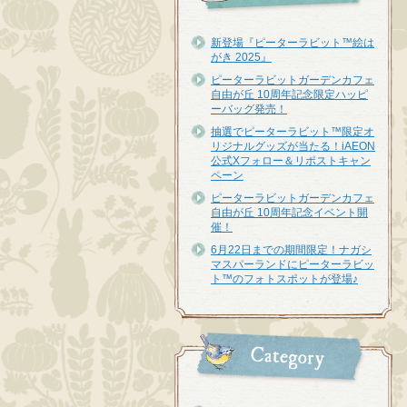
新登場『ピーターラビット™︎絵は
がき 2025』
ピーターラビットガーデンカフェ
自由が丘 10周年記念限定ハッピ
ーバッグ発売！
抽選でピーターラビット™限定オ
リジナルグッズが当たる！iAEON
公式Xフォロー＆リポストキャン
ペーン
ピーターラビットガーデンカフェ
自由が丘 10周年記念イベント開
催！
6月22日までの期間限定！ナガシ
マスパーランドにピーターラビッ
ト™のフォトスポットが登場♪