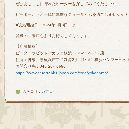
ぜひあちこちに隠れたピーターを探してみてください♪
ピーターたちと一緒に素敵なティータイムを過ごしませんか？
■販売開始日：2024年5月8日（水）
皆様のご来店心よりお待ちしております。
【店舗情報】
ピーターラビット™カフェ横浜ハンマーヘッド店
住所：神奈川県横浜市中区新港2丁目14番1 横浜ハンマーヘッド
お問合せ先：045-264-6656
https://www.peterrabbit-japan.com/cafe/yokohama/
カテゴリ：
カフェ