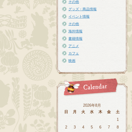
その他
グッズ・商品情報
イベント情報
その他
海外情報
書籍情報
アニメ
カフェ
映画
2026年8月
日
月
火
水
木
金
土
1
2
3
4
5
6
7
8