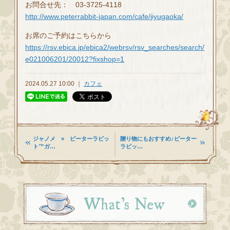
お問合せ先： 03-3725-4118
http://www.peterrabbit-japan.com/cafe/jiyugaoka/
お席のご予約はこちらから
https://rsv.ebica.jp/ebica2/webrsv/rsv_searches/search/
e021006201/20012?fixshop=1
2024.05.27 10:00 ｜
カフェ
ジャノメ × ピーターラビッ
贈り物にもおすすめ♪ピーター
ト™ガ…
ラビッ…