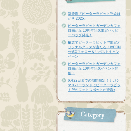
新登場『ピーターラビット™︎絵は
がき 2025』
ピーターラビットガーデンカフェ
自由が丘 10周年記念限定ハッピ
ーバッグ発売！
抽選でピーターラビット™限定オ
リジナルグッズが当たる！iAEON
公式Xフォロー＆リポストキャン
ペーン
ピーターラビットガーデンカフェ
自由が丘 10周年記念イベント開
催！
6月22日までの期間限定！ナガシ
マスパーランドにピーターラビッ
ト™のフォトスポットが登場♪