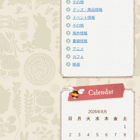
その他
グッズ・商品情報
イベント情報
その他
海外情報
書籍情報
アニメ
カフェ
映画
2026年8月
日
月
火
水
木
金
土
1
2
3
4
5
6
7
8