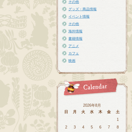
その他
グッズ・商品情報
イベント情報
その他
海外情報
書籍情報
アニメ
カフェ
映画
2026年8月
日
月
火
水
木
金
土
1
2
3
4
5
6
7
8