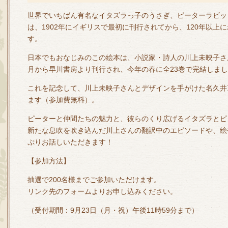
世界でいちばん有名なイタズラっ子のうさぎ、ピーターラビッ
は、1902年にイギリスで最初に刊行されてから、120年以上
す。
日本でもおなじみのこの絵本は、小説家・詩人の川上未映子さん
月から早川書房より刊行され、今年の春に全23巻で完結しま
これを記念して、川上未映子さんとデザインを手がけた名久井
ます（参加費無料）。
ピーターと仲間たちの魅力と、彼らのくり広げるイタズラとピ
新たな息吹を吹き込んだ川上さんの翻訳中のエピソードや、絵
ぷりお話しいただきます！
【参加方法】
抽選で200名様までご参加いただけます。
リンク先のフォームよりお申し込みください。
（受付期間：9月23日（月・祝）午後11時59分まで）