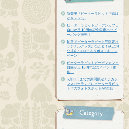
新登場『ピーターラビット™︎絵は
がき 2025』
ピーターラビットガーデンカフェ
自由が丘 10周年記念限定ハッピ
ーバッグ発売！
抽選でピーターラビット™限定オ
リジナルグッズが当たる！iAEON
公式Xフォロー＆リポストキャン
ペーン
ピーターラビットガーデンカフェ
自由が丘 10周年記念イベント開
催！
6月22日までの期間限定！ナガシ
マスパーランドにピーターラビッ
ト™のフォトスポットが登場♪