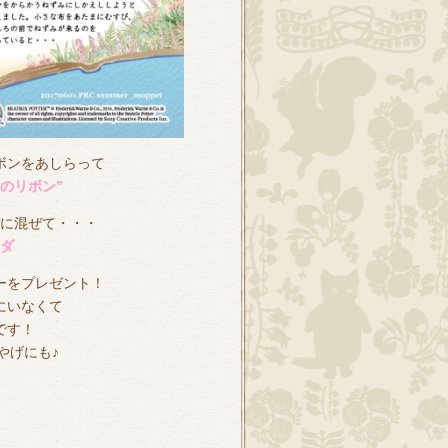
ボンをあしらって
のリボン”
に混ぜて・・・
ダ
ーをプレゼント！
にいなくて
です！
やげにも♪