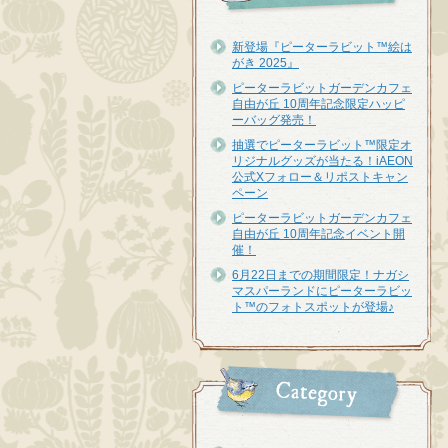
新登場『ピーターラビット™︎絵は
がき 2025』
ピーターラビットガーデンカフェ
自由が丘 10周年記念限定ハッピ
ーバッグ発売！
抽選でピーターラビット™限定オ
リジナルグッズが当たる！iAEON
公式Xフォロー＆リポストキャン
ペーン
ピーターラビットガーデンカフェ
自由が丘 10周年記念イベント開
催！
6月22日までの期間限定！ナガシ
マスパーランドにピーターラビッ
ト™のフォトスポットが登場♪