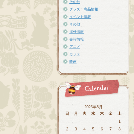
その他
グッズ・商品情報
イベント情報
その他
海外情報
書籍情報
アニメ
カフェ
映画
2026年8月
日
月
火
水
木
金
土
1
2
3
4
5
6
7
8