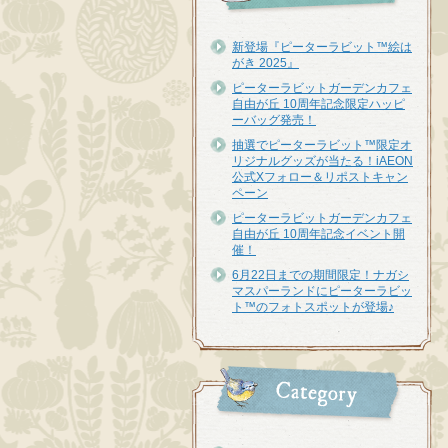
新登場『ピーターラビット™︎絵は
がき 2025』
ピーターラビットガーデンカフェ
自由が丘 10周年記念限定ハッピ
ーバッグ発売！
抽選でピーターラビット™限定オ
リジナルグッズが当たる！iAEON
公式Xフォロー＆リポストキャン
ペーン
ピーターラビットガーデンカフェ
自由が丘 10周年記念イベント開
催！
6月22日までの期間限定！ナガシ
マスパーランドにピーターラビッ
ト™のフォトスポットが登場♪