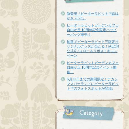
新登場『ピーターラビット™︎絵は
がき 2025』
ピーターラビットガーデンカフェ
自由が丘 10周年記念限定ハッピ
ーバッグ発売！
抽選でピーターラビット™限定オ
リジナルグッズが当たる！iAEON
公式Xフォロー＆リポストキャン
ペーン
ピーターラビットガーデンカフェ
自由が丘 10周年記念イベント開
催！
6月22日までの期間限定！ナガシ
マスパーランドにピーターラビッ
ト™のフォトスポットが登場♪