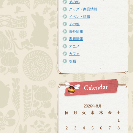
その他
グッズ・商品情報
イベント情報
その他
海外情報
書籍情報
アニメ
カフェ
映画
2026年8月
日
月
火
水
木
金
土
1
2
3
4
5
6
7
8