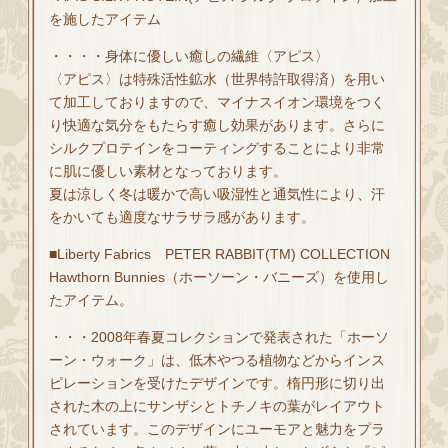
を施したアイテム
・・・・身体に優しい癒しの繊維〈アピス〉​
〈アピス〉は特殊活性鉱水（世界特許取得済）を用い
て加工しておりますので、マイナスイオン環境をつく
り快適な気分をもたらす癒し効果があります。さらに
シルクプロテインをコーティングすることにより非常
に肌に優しい素材となっております。​
夏は涼しく冬は暖かで高い吸湿性と通気性により、汗
をかいても適度なサラサラ感があります。​
■Liberty Fabrics PETER RABBIT(TM) COLLECTION​
Hawthorn Bunnies​（ホーソーン・バニーズ​）を使用し
たアイテム。
・・・2008年春夏コレクションで発表された「ホーソ
ーン・ウォーク」は、低木やつる植物などからインス
ピレーションを受けたデザインです。楕円形に切り出
された木の上にサンザシとトチノキの葉がレイアウト
されています。このデザインにユーモアと魅力をプラ