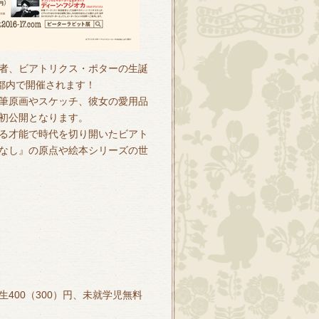
者、ビアトリクス・ポターの生誕
都内で開催されます！
筆原画やスケッチ、彼女の愛用品
本初公開となります。
る才能で時代を切り開いたビアト
なし』の原点や絵本シリーズの世
小生400（300）円、未就学児無料