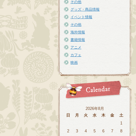
その他
グッズ・商品情報
イベント情報
その他
海外情報
書籍情報
アニメ
カフェ
映画
2026年8月
日
月
火
水
木
金
土
1
2
3
4
5
6
7
8