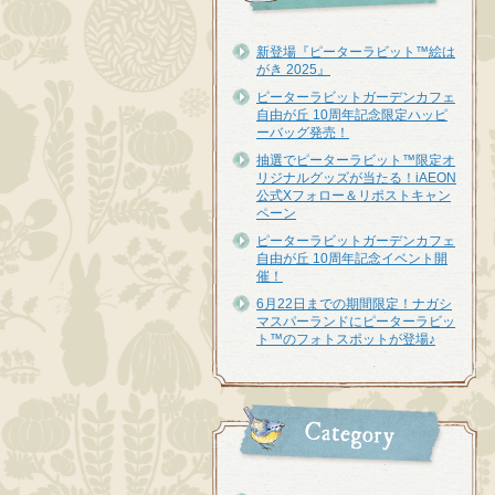
新登場『ピーターラビット™︎絵は
がき 2025』
ピーターラビットガーデンカフェ
自由が丘 10周年記念限定ハッピ
ーバッグ発売！
抽選でピーターラビット™限定オ
リジナルグッズが当たる！iAEON
公式Xフォロー＆リポストキャン
ペーン
ピーターラビットガーデンカフェ
自由が丘 10周年記念イベント開
催！
6月22日までの期間限定！ナガシ
マスパーランドにピーターラビッ
ト™のフォトスポットが登場♪