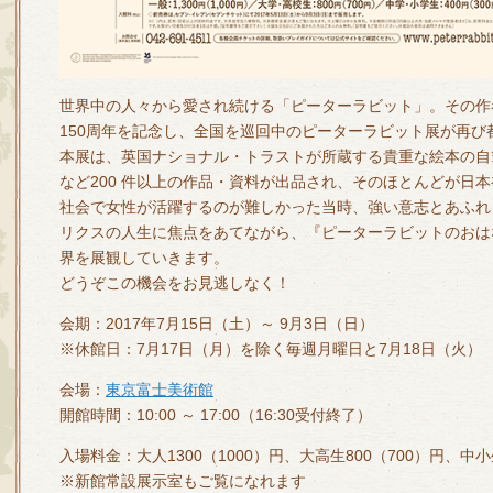
世界中の人々から愛され続ける「ピーターラビット」。その作
150周年を記念し、全国を巡回中のピーターラビット展が再び
本展は、英国ナショナル・トラストが所蔵する貴重な絵本の自
など200 件以上の作品・資料が出品され、そのほとんどが日
社会で女性が活躍するのが難しかった当時、強い意志とあふれ
リクスの人生に焦点をあてながら、『ピーターラビットのおは
界を展観していきます。
どうぞこの機会をお見逃しなく！
会期：2017年7月15日（土）～ 9月3日（日）
※休館日：7月17日（月）を除く毎週月曜日と7月18日（火）
会場：
東京富士美術館
開館時間：10:00 ～ 17:00（16:30受付終了）
入場料金：大人1300（1000）円、大高生800（700）円、中
※新館常設展示室もご覧になれます