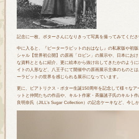
記念に一枚、ポターさんになりきって写真を撮ってみてくださ
中に入ると、『ピーターラビットのおはなし』の私家版や初版
シャル【世界初公開】の原画「ロビン」の展示や、日本におけ
な資料とともに紹介、更に絵本から抜け出してきたかのように
イトの人形など、八王子にて開催中の原画展示主体のものとは
ーラビットの世界を感じられる展示になっています。
更に、ビアトリクス・ポター生誕150周年を記念して様々な
ットと仲間たちの作品や、キルト作家・斉藤謠子氏のキルト作
良明奈氏（JILL’s Sugar Collection）の記念ケーキなど