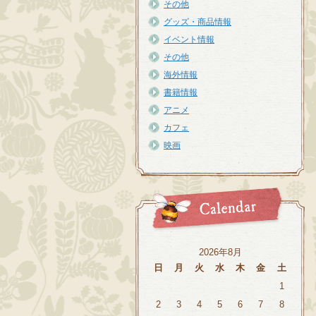
その他
グッズ・商品情報
イベント情報
その他
海外情報
書籍情報
アニメ
カフェ
映画
2026年8月
日
月
火
水
木
金
土
1
2
3
4
5
6
7
8