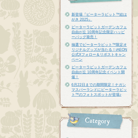
新登場『ピーターラビット™︎絵は
がき 2025』
ピーターラビットガーデンカフェ
自由が丘 10周年記念限定ハッピ
ーバッグ発売！
抽選でピーターラビット™限定オ
リジナルグッズが当たる！iAEON
公式Xフォロー＆リポストキャン
ペーン
ピーターラビットガーデンカフェ
自由が丘 10周年記念イベント開
催！
6月22日までの期間限定！ナガシ
マスパーランドにピーターラビッ
ト™のフォトスポットが登場♪