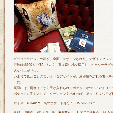
ピーターラビットの顔が、全面にデザインされた、デザインクッシ
表地は綿100％で肌触りよく、裏は麻生地を採用し、ピーターラビ
スな仕上がりに。
いままで見たことのないようなデザインが、お部屋を訪れる友人を
トに。
裏面には、両サイドから手が入れられるポケットがついているユニ
ポケットに手を入れて、クッションを抱えれば、ほっこりくつろぎ
サイズ：40×40cm 裏のポケット部分： 15.5×22.5cm
素材：印刷面：綿100％、裏：麻100％ ポリエステル65％、綿35