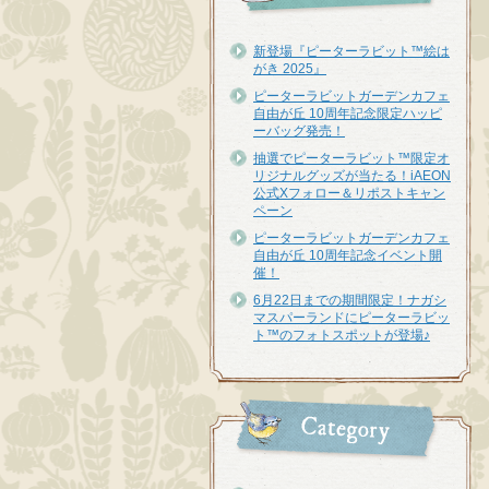
新登場『ピーターラビット™︎絵は
がき 2025』
ピーターラビットガーデンカフェ
自由が丘 10周年記念限定ハッピ
ーバッグ発売！
抽選でピーターラビット™限定オ
リジナルグッズが当たる！iAEON
公式Xフォロー＆リポストキャン
ペーン
ピーターラビットガーデンカフェ
自由が丘 10周年記念イベント開
催！
6月22日までの期間限定！ナガシ
マスパーランドにピーターラビッ
ト™のフォトスポットが登場♪