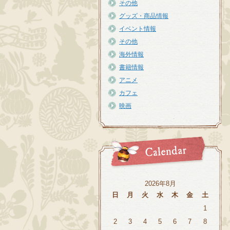
その他
グッズ・商品情報
イベント情報
その他
海外情報
書籍情報
アニメ
カフェ
映画
2026年8月
日
月
火
水
木
金
土
1
2
3
4
5
6
7
8