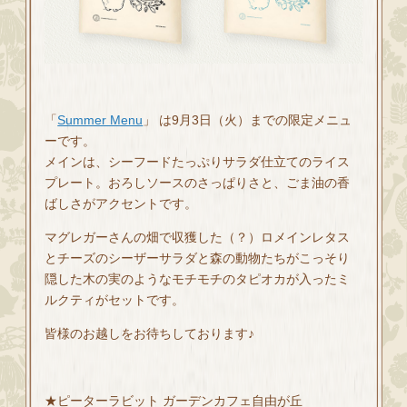
「
Summer Menu
」 は9月3日（火）までの限定メニュ
ーです。
メインは、シーフードたっぷりサラダ仕立てのライス
プレート。おろしソースのさっぱりさと、ごま油の香
ばしさがアクセントです。
マグレガーさんの畑で収獲した（？）ロメインレタス
とチーズのシーザーサラダと森の動物たちがこっそり
隠した木の実のようなモチモチのタピオカが入ったミ
ルクティがセットです。
皆様のお越しをお待ちしております♪
★ピーターラビット ガーデンカフェ自由が丘