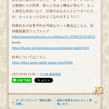
な動物たちの世界。彼らと出会う機会が増えて、もっ
と身近な存在になり、読者のみなさんとピーターたち
が、もっともっとなかよくなれますように！
特典付きの全巻予約が可能なネット書店はこちら。紀
伊國屋書店ウェブストア
https://www.kinokuniya.co.jp/f/dsg-01-9784152101013
honto
https://honto.jp/cp/netstore/recent/peterrabbit.html
絵本についてはこちら
https://blog.peterrabbit-japan.com/5484
2022.04.08 12:00 ｜
その他
書籍情報
ピーターラビット™絵本出版1
絵本の世界をかわいらしく表
20周…
現したテ…