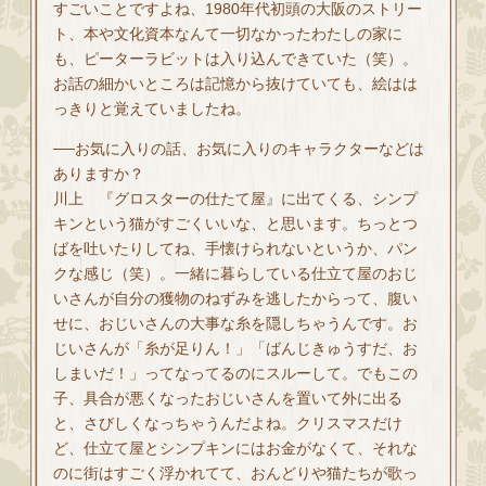
すごいことですよね、1980年代初頭の大阪のストリー
ト、本や文化資本なんて一切なかったわたしの家に
も、ピーターラビットは入り込んできていた（笑）。
お話の細かいところは記憶から抜けていても、絵はは
っきりと覚えていましたね。
──お気に入りの話、お気に入りのキャラクターなどは
ありますか？
川上 『グロスターの仕たて屋』に出てくる、シンプ
キンという猫がすごくいいな、と思います。ちっとつ
ばを吐いたりしてね、手懐けられないというか、パン
クな感じ（笑）。一緒に暮らしている仕立て屋のおじ
いさんが自分の獲物のねずみを逃したからって、腹い
せに、おじいさんの大事な糸を隠しちゃうんです。お
じいさんが「糸が足りん！」「ばんじきゅうすだ、お
しまいだ！」ってなってるのにスルーして。でもこの
子、具合が悪くなったおじいさんを置いて外に出る
と、さびしくなっちゃうんだよね。クリスマスだけ
ど、仕立て屋とシンプキンにはお金がなくて、それな
のに街はすごく浮かれてて、おんどりや猫たちが歌っ