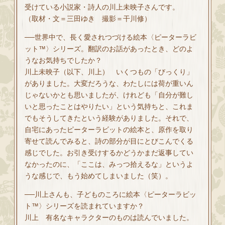
受けている小説家・詩人の川上未映子さんです。
（取材・文＝三田ゆき 撮影＝干川修）
──世界中で、長く愛されつづける絵本〈ピーターラビ
ット™〉シリーズ。翻訳のお話があったとき、どのよ
うなお気持ちでしたか？
川上未映子（以下、川上） いくつもの「びっくり」
がありました。大変だろうな、わたしには荷が重いん
じゃないかとも思いましたが、けれども「自分が難し
いと思ったことはやりたい」という気持ちと、これま
でもそうしてきたという経験がありました。それで、
自宅にあったピーターラビットの絵本と、原作を取り
寄せて読んでみると、詩の部分が目にとびこんでくる
感じでした。お引き受けするかどうかまだ返事してい
なかったのに、「ここは、みっつ拾えるな」というよ
うな感じで、もう始めてしまいました（笑）。
──川上さんも、子どものころに絵本〈ピーターラビッ
ト™〉シリーズを読まれていますか？
川上 有名なキャラクターのものは読んでいました。