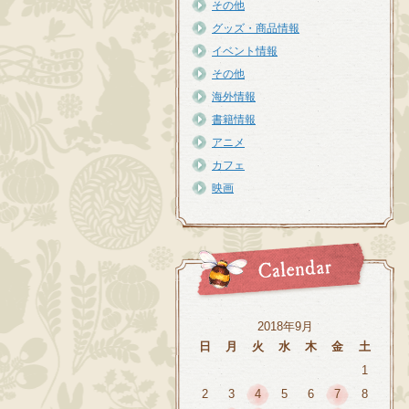
その他
グッズ・商品情報
イベント情報
その他
海外情報
書籍情報
アニメ
カフェ
映画
2018年9月
日
月
火
水
木
金
土
1
2
3
4
5
6
7
8