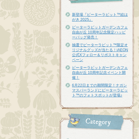
新登場『ピーターラビット™︎絵は
がき 2025』
ピーターラビットガーデンカフェ
自由が丘 10周年記念限定ハッピ
ーバッグ発売！
抽選でピーターラビット™限定オ
リジナルグッズが当たる！iAEON
公式Xフォロー＆リポストキャン
ペーン
ピーターラビットガーデンカフェ
自由が丘 10周年記念イベント開
催！
6月22日までの期間限定！ナガシ
マスパーランドにピーターラビッ
ト™のフォトスポットが登場♪