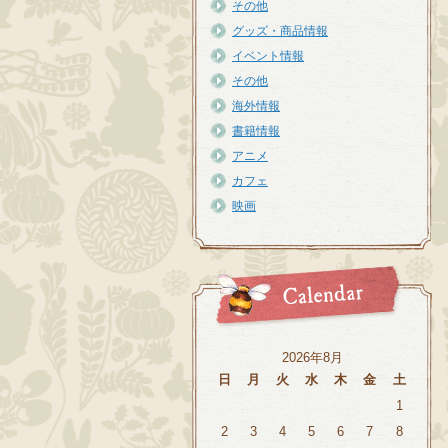
その他
グッズ・商品情報
イベント情報
その他
海外情報
書籍情報
アニメ
カフェ
映画
2026年8月
日
月
火
水
木
金
土
1
2
3
4
5
6
7
8