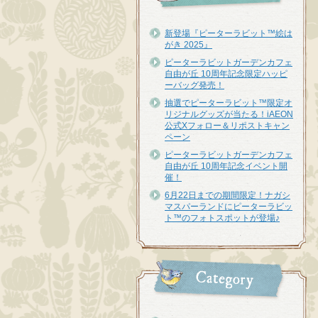
新登場『ピーターラビット™︎絵は
がき 2025』
ピーターラビットガーデンカフェ
自由が丘 10周年記念限定ハッピ
ーバッグ発売！
抽選でピーターラビット™限定オ
リジナルグッズが当たる！iAEON
公式Xフォロー＆リポストキャン
ペーン
ピーターラビットガーデンカフェ
自由が丘 10周年記念イベント開
催！
6月22日までの期間限定！ナガシ
マスパーランドにピーターラビッ
ト™のフォトスポットが登場♪